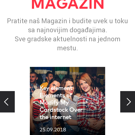
MAGAZIN
Pratite naš Magazin i budite uvek u toku
sa najnovijim događajima.
Sve gradske aktuelnosti na jednom
mestu.
Key element
Elements of
Modify My
Cardstock Over
the internet
25.09.2018