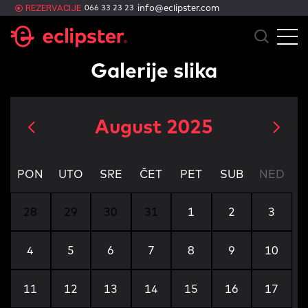
REZERVACIJE
info@eclipster.com
066 33 23 23
Galerije slika
August
2025
PON
UTO
SRE
ČET
PET
SUB
NED
28
29
30
31
1
2
3
4
5
6
7
8
9
10
11
12
13
14
15
16
17