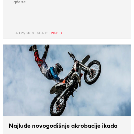
gde se...
ЈАН 25, 2018
SHARE
VIŠE
Najluđe novogodišnje akrobacije ikada