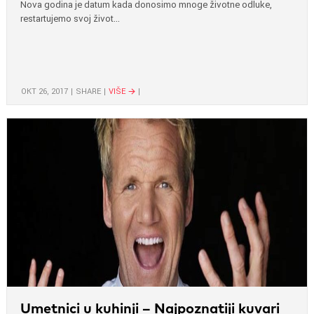
Nova godina je datum kada donosimo mnoge životne odluke,
restartujemo svoj život...
ОКТ 26, 2017
SHARE
VIŠE
Umetnici u kuhinji – Najpoznatiji kuvari