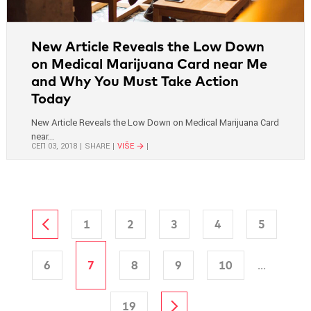
New Article Reveals the Low Down
on Medical Marijuana Card near Me
and Why You Must Take Action
Today
New Article Reveals the Low Down on Medical Marijuana Card
near...
СЕП 03, 2018
SHARE
VIŠE
1
2
3
4
5
6
7
8
9
10
...
19