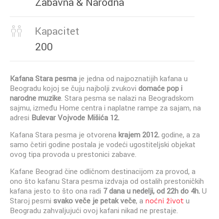
Zabavna & Narodna
Kapacitet
200
Kafana Stara pesma
je jedna od najpoznatijih kafana u
Beogradu kojoj se čuju najbolji zvukovi
domaće pop i
narodne muzike
. Stara pesma se nalazi
na Beogradskom
sajmu, između Home centra i naplatne rampe za sajam, na
adresi
Bulevar Vojvode Mišića 12.
Kafana Stara pesma je otvorena
krajem 2012.
godine, a za
samo četiri godine postala je vodeći ugostiteljski objekat
ovog tipa provoda u prestonici zabave.
Kafane Beograd čine odličnom destinacijom za provod, a
ono što kafanu Stara pesma izdvaja od ostalih prestoničkih
kafana jesto to što ona radi
7 dana u nedelji, od 22h do 4h.
U
Staroj pesmi
svako veče je petak veče
, a
noćni život
u
Beogradu zahvaljujući ovoj kafani nikad ne prestaje.