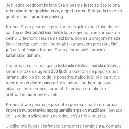
Još jedna prednost kafane Stara pesma jeste to što je ona
odmaknuta od gradske vrve, a opet u srcu Beograda
i svojim
gostima nudi
prostran parking.
Kafana Stara pesma je prostorno projektovana tako da se
sastoji iz
dva povezana nivoa
koja zajedno čine kompaktnu
celinu. U jednom delu se nalazi bina, dok se u drugom nalaze
šank i prelep kamin koji boravak u kafanskom prostoru čini
još autentičnijim. Kafana Stara pesma odiše pravim
kafanskim duhom.
Gostima su na rapolaganju
kafanski stolovi i barski stolovi
, a
kafana može da ugosti
250 ljudi
. S obzirom na popularnost
kafane, ukoliko želite da je posetite, najbolje bi bilo da svoje
mesto rezervišete unapred.
Vikendom i petkom gotovo
nikada nećete moći da pronađete prazan sto ukoliko
prethodno niste rezervisali.
Kafana Stara pesma je poznata i ponosna na to što pruža
impresivnu postavku napopuarnijih srpskih muzičara
i pevača
koji izvode tradicionalnu narodnu, exYu i folk muziku.
Ukoliko ste ljubitelj kafanske atmosfere i ambijenta, domaće