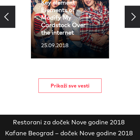
Key element
Elements of
Modify My
Cardstock Over
the internet
25.09.2018
Prikaži sve vesti
Restorani za doček Nove godine 2018
Kafane Beograd – doček Nove godine 2018