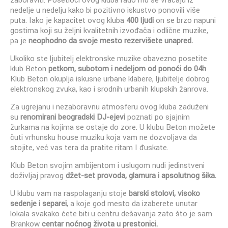
nedelje u nedelju kako bi pozitivno iskustvo ponovili više
puta. Iako je kapacitet ovog kluba
400 ljudi
on se brzo napuni
gostima koji su željni kvalitetnih izvođača i odlične muzike,
pa je
neophodno da svoje mesto rezervišete unapred.
Ukoliko ste ljubitelj elektronske muzike obavezno posetite
klub Beton
petkom, subotom i nedeljom od ponoći do 04h
.
Klub Beton okuplja iskusne urbane klabere, ljubitelje dobrog
elektronskog zvuka, kao i srodnih urbanih klupskih žanrova.
Za ugrejanu i nezaboravnu atmosferu ovog kluba zaduženi
su
renomirani beogradski DJ-ejevi
poznati po sjajnim
žurkama na kojima se ostaje do zore.
U klubu Beton možete
čuti vrhunsku house muziku koja vam ne dozvoljava da
stojite, već vas tera da pratite ritam I đuskate.
Klub Beton svojim ambijentom i uslugom nudi jedinstveni
doživljaj pravog
džet-set provoda, glamura i apsolutnog šika.
U klubu vam na raspolaganju stoje
barski stolovi, visoko
sedenje i separei
, a koje god mesto da izaberete unutar
lokala svakako ćete biti u centru dešavanja zato što je sam
Brankow
centar noćnog života u prestonici.