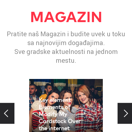
MAGAZIN
Pratite naš Magazin i budite uvek u toku
sa najnovijim događajima.
Sve gradske aktuelnosti na jednom
mestu.
Key element
Elements of
Modify My
Cardstock Over
the internet