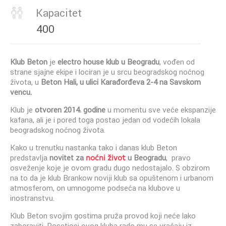
Kapacitet
400
Klub Beton
je
electro house klub u Beogradu
, vođen od
strane sjajne ekipe i lociran je u srcu beogradskog noćnog
života, u
Beton Hali, u ulici Karađorđeva 2-4 na Savskom
vencu.
Klub je
otvoren 2014. godine
u momentu sve veće ekspanzije
kafana, ali je i pored toga postao jedan od vodećih lokala
beogradskog noćnog života.
Kako u trenutku nastanka tako i danas klub Beton
predstavlja
novitet za
noćni život
u Beogradu
, pravo
osveženje koje je ovom gradu dugo nedostajalo. S obzirom
na to da je klub Brankow noviji klub sa opuštenom i urbanom
atmosferom, on umnogome podseća na klubove u
inostranstvu.
Klub Beton svojim gostima pruža provod koji neće lako
zaboraviti. Posetioci ovog kluba rado mu se vraćaju iz