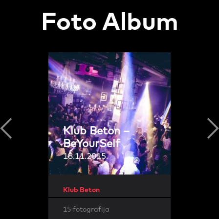
Foto Album
Klub Beton –
BeYourSelf
18.11.2015.
Klub Beton
15 fotografija