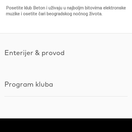
Posetite klub Beton i uživaju u najboljm bitovima elektronske
muzike i osetite čari beogradskog noćnog života.
Enterijer & provod
Program kluba